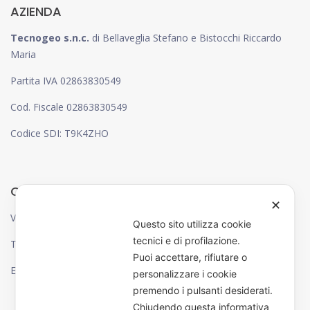
AZIENDA
Tecnogeo s.n.c.
di Bellaveglia Stefano e Bistocchi Riccardo
Maria
Partita IVA 02863830549
Cod. Fiscale 02863830549
Codice SDI: T9K4ZHO
CONTATTI
✕
Via Canzio Pizzoni, 38 – 06132 – Perugia
Questo sito utilizza cookie
tecnici e di profilazione.
Tel: 075 583 74 66
Puoi accettare, rifiutare o
Email: info@tecnogeo.it
personalizzare i cookie
premendo i pulsanti desiderati.
Chiudendo questa informativa