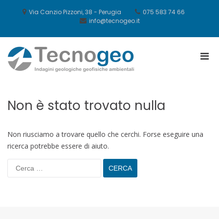
Salta
al
Via Canzio Pizzoni, 38 - Perugia
075 583 74 66
contenuto
info@tecnogeo.it
Men
Tecnogeo
prin
per
la
visu
Non è stato trovato nulla
Mobi
Non riusciamo a trovare quello che cerchi. Forse eseguire una
ricerca potrebbe essere di aiuto.
Ricerca
per: