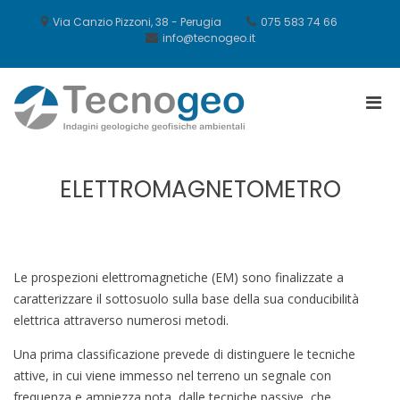
Salta
al
Via Canzio Pizzoni, 38 - Perugia
075 583 74 66
contenuto
info@tecnogeo.it
Men
Tecnogeo
prin
per
la
ELETTROMAGNETOMETRO
visu
Mobi
Le prospezioni elettromagnetiche (EM) sono finalizzate a
caratterizzare il sottosuolo sulla base della sua conducibilità
elettrica attraverso numerosi metodi.
Una prima classificazione prevede di distinguere le tecniche
attive, in cui viene immesso nel terreno un segnale con
frequenza e ampiezza nota, dalle tecniche passive, che