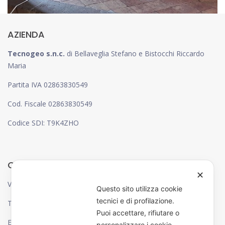
AZIENDA
Tecnogeo s.n.c.
di Bellaveglia Stefano e Bistocchi Riccardo
Maria
Partita IVA 02863830549
Cod. Fiscale 02863830549
Codice SDI: T9K4ZHO
CONTATTI
✕
Via Canzio Pizzoni, 38 – 06132 – Perugia
Questo sito utilizza cookie
tecnici e di profilazione.
Tel: 075 583 74 66
Puoi accettare, rifiutare o
Email: info@tecnogeo.it
personalizzare i cookie