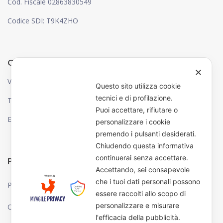
Cod. Fiscale 02863830549
Codice SDI: T9K4ZHO
CONTATTI
✕
Via Canzio Pizzoni, 38 – 06132 – Perugia
Questo sito utilizza cookie
tecnici e di profilazione.
Tel: 075 583 74 66
Puoi accettare, rifiutare o
Email: info@tecnogeo.it
personalizzare i cookie
premendo i pulsanti desiderati.
Chiudendo questa informativa
continuerai senza accettare.
PRIVACY
Accettando, sei consapevole
che i tuoi dati personali possono
Privacy Policy
essere raccolti allo scopo di
personalizzare e misurare
Cookie Policy
l'efficacia della pubblicità.