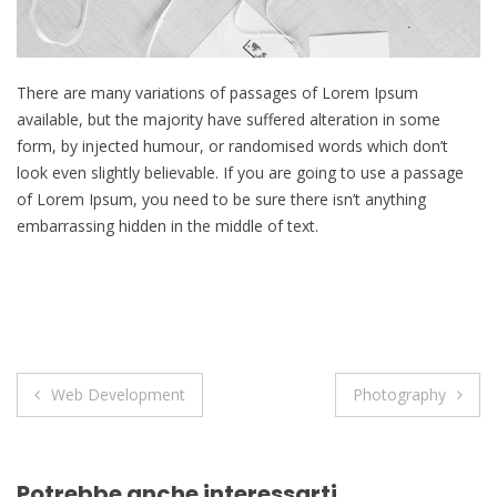
There are many variations of passages of Lorem Ipsum
available, but the majority have suffered alteration in some
form, by injected humour, or randomised words which don’t
look even slightly believable. If you are going to use a passage
of Lorem Ipsum, you need to be sure there isn’t anything
embarrassing hidden in the middle of text.
Navigazione
Web Development
Photography
articoli
Potrebbe anche interessarti